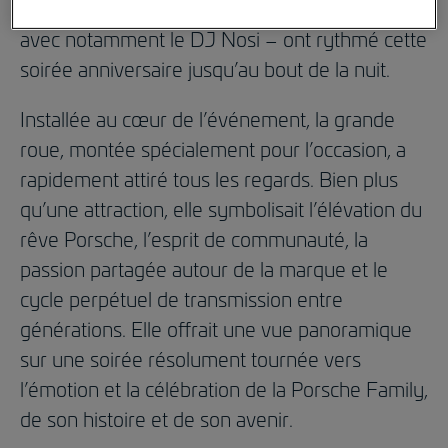
animations traditionnelles et musique live –
avec notamment le DJ Nosi – ont rythmé cette
soirée anniversaire jusqu’au bout de la nuit.
Installée au cœur de l’événement, la grande
roue, montée spécialement pour l’occasion, a
rapidement attiré tous les regards. Bien plus
qu’une attraction, elle symbolisait l’élévation du
rêve Porsche, l’esprit de communauté, la
passion partagée autour de la marque et le
cycle perpétuel de transmission entre
générations. Elle offrait une vue panoramique
sur une soirée résolument tournée vers
l’émotion et la célébration de la Porsche Family,
de son histoire et de son avenir.