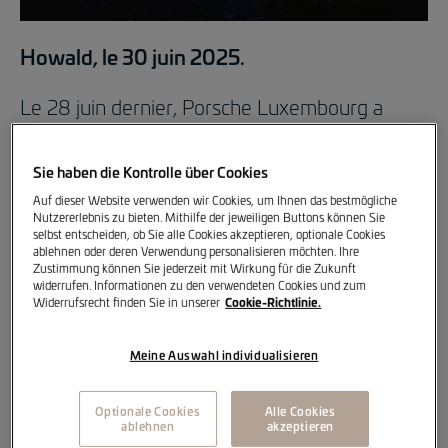
Howald, le 30 juin 2025.
Le 28 juin dernier, Porsche Luxembourg a
célébré en grande pompe son 75e
anniversaire. Un événement festif et
Sie haben die Kontrolle über Cookies
symbolique pour marquer la présence
Auf dieser Website verwenden wir Cookies, um Ihnen das bestmögliche
Nutzererlebnis zu bieten. Mithilfe der jeweiligen Buttons können Sie
historique de l’un des tout premiers
selbst entscheiden, ob Sie alle Cookies akzeptieren, optionale Cookies
importateurs de la marque en Europe.
ablehnen oder deren Verwendung personalisieren möchten. Ihre
Zustimmung können Sie jederzeit mit Wirkung für die Zukunft
widerrufen. Informationen zu den verwendeten Cookies und zum
Dans une ambiance chaleureuse et résolument
Cookie-Richtlinie.
Widerrufsrecht finden Sie in unserer
luxembourgeoise, plus de 1000 invités ont été
Meine Auswahl individualisieren
plongés dans un univers inspiré de la
Schueberfouer : food corners gastronomiques
Optionale Cookies
Alle Cookies
mettant à l’honneur les spécialités locales,
ablehnen
akzeptieren