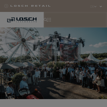
Losch Retail
Select
your
language
Direkt
zum
Inhalt