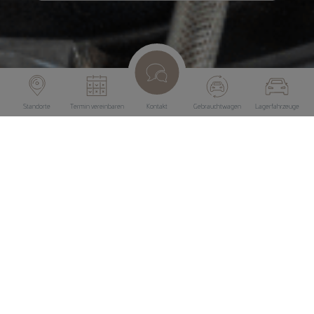
Standorte
Termin vereinbaren
Kontakt
Gebrauchtwagen
Lagerfahrzeuge
Inspektions- und
Intervallservice inkl.
Mobilitätsgarantie
Eine regelmäßige Wartung einschließlich Wechsel der
Betriebsflüssigkeiten ist für jedes Fahrzeug unerlässlich –
egal ob PKW, LKW oder Bus.
Unsere Fachleute in den Losch Garagen führen diese
Arbeiten mit Sorgfalt und Pflichtbewusstsein zuverlässig
durch.