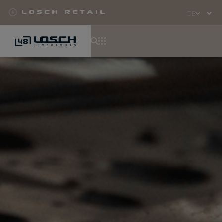
Losch Retail
Select
your
language
Direkt
zum
Inhalt