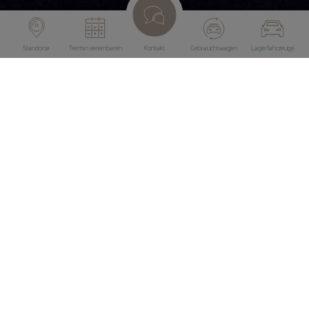
Standorte
Termin vereinbaren
Kontakt
Gebrauchtwagen
Lagerfahrzeuge
Aktuelle Angebote
Die aktuellen Angebote und attraktiven Konditionen hier
in der Übersicht.
Polo, Golf, Tiguan, ID.3, ID.5…