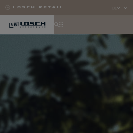
Losch Retail
Select
your
language
Direkt
zum
Inhalt