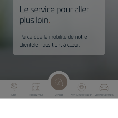
Le service pour aller
plus loin
Parce que la mobilité de notre
clientèle nous tient à cœur.
Sites
Rendez-vous
Contact
Véhicules d’occasion
Véhicules de stock
La voiture le fascine, ainsi que
sa famille.