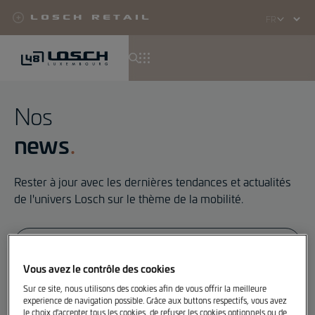
Losch Retail
Select
your
language
Aller
au
Nos
contenu
news
principal
Rester à jour avec les dernières tendances et actualités
de l'univers Losch sur le thème de la mobilité.
Vous avez le contrôle des cookies
Filtrer
Sur ce site, nous utilisons des cookies afin de vous offrir la meilleure
experience de navigation possible. Grâce aux buttons respectifs, vous avez
le choix d'accepter tous les cookies, de refuser les cookies optionnels ou de