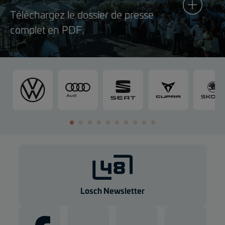
Téléchargez le dossier de presse
complet en PDF.
V
A
S
C
o
u
E
U
l
d
A
P
k
i
T
R
s
A
w
a
g
e
n
Losch Newsletter