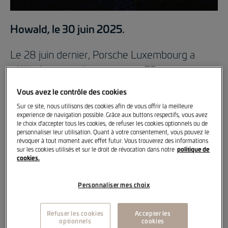
Howald, le 30 juin 2025.
Le 28 juin dernier, Porsche Luxembourg a
célébré en grande pompe son 75e
anniversaire. Un événement festif et
Vous avez le contrôle des cookies
symbolique pour marquer la présence
Sur ce site, nous utilisons des cookies afin de vous offrir la meilleure
historique de l’un des tout premiers
experience de navigation possible. Grâce aux buttons respectifs, vous avez
le choix d'accepter tous les cookies, de refuser les cookies optionnels ou de
importateurs de la marque en Europe.
personnaliser leur utilisation. Quant à votre consentement, vous pouvez le
révoquer à tout moment avec effet futur. Vous trouverez des informations
politique de
sur les cookies utilisés et sur le droit de révocation dans notre
Dans une ambiance chaleureuse et résolument
cookies.
luxembourgeoise, plus de 1000 invités ont été
plongés dans un univers inspiré de la
Personnaliser mes choix
Schueberfouer : food corners gastronomiques
Refuser les cookies
Accepter les
mettant à l’honneur les spécialités locales,
optionnels
cookies