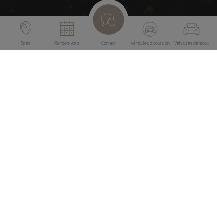
Sites
Rendez-vous
Contact
Véhicules d’occasion
Véhicules de stock
Liberté, nature et moments
inoubliables – découvrez nos Pre-
Loved Campers soigneusement
contrôlés chez Losch Junglinster
et partez l’esprit tranquille vers
votre prochaine aventure.