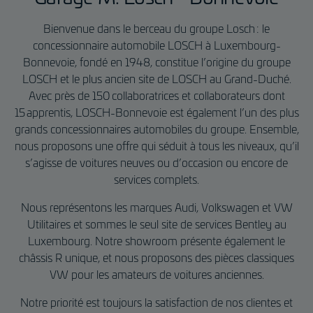
g
g
Bienvenue dans le berceau du groupe Losch : le
e
e
concessionnaire automobile LOSCH à Luxembourg-
n
n
Bonnevoie, fondé en 1948, constitue l’origine du groupe
C
LOSCH et le plus ancien site de LOSCH au Grand-Duché.
o
Avec près de 150 collaboratrices et collaborateurs dont
m
15 apprentis, LOSCH-Bonnevoie est également l’un des plus
m
grands concessionnaires automobiles du groupe. Ensemble,
e
nous proposons une offre qui séduit à tous les niveaux, qu’il
r
s’agisse de voitures neuves ou d’occasion ou encore de
c
services complets.
i
a
Nous représentons les marques Audi, Volkswagen et VW
l
Utilitaires et sommes le seul site de services Bentley au
V
Luxembourg. Notre showroom présente également le
e
châssis R unique, et nous proposons des pièces classiques
h
VW pour les amateurs de voitures anciennes.
i
c
Notre priorité est toujours la satisfaction de nos clientes et