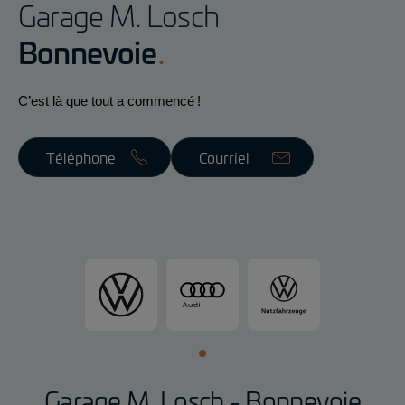
Garage M. Losch
Bonnevoie
C’est là que tout a commencé !
Téléphone
Courriel
V
A
V
o
u
o
l
d
l
k
i
k
s
s
w
w
Garage M. Losch - Bonnevoie
a
a