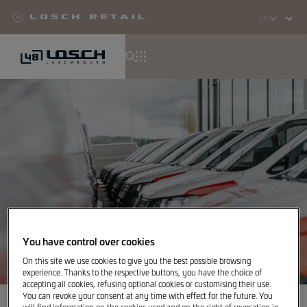
Losch Retail
Select
your
language
Skip
to
main
content
You have control over cookies
On this site we use cookies to give you the best possible browsing
experience. Thanks to the respective buttons, you have the choice of
accepting all cookies, refusing optional cookies or customising their use.
You can revoke your consent at any time with effect for the future. You