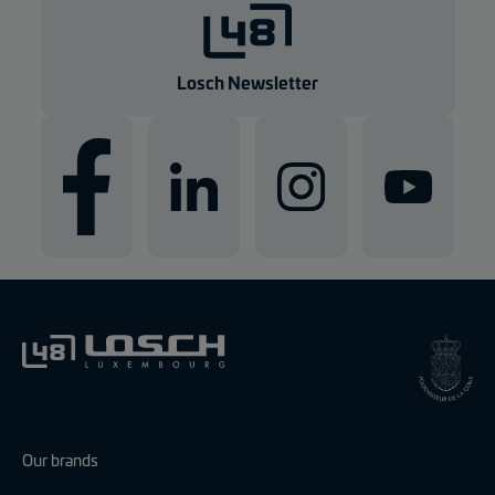
g
e
n
Losch Newsletter
Our brands